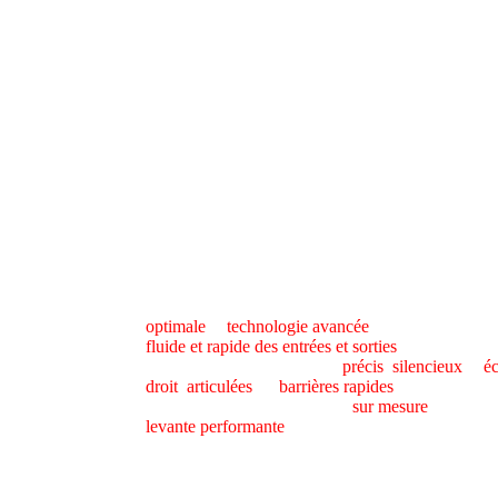
Des fermetu
Widetech Service Algérie
vous propose des soluti
optimale
et
technologie avancée
. Parfaitement ad
fluide et rapide des entrées et sorties
, tout en diss
assurant un fonctionnement
précis
,
silencieux
et
é
droit
,
articulées
ou
barrières rapides
– nos solution
projet fait l’objet d’une étude
sur mesure
, garantis
levante performante
, parfaitement intégrée à vot